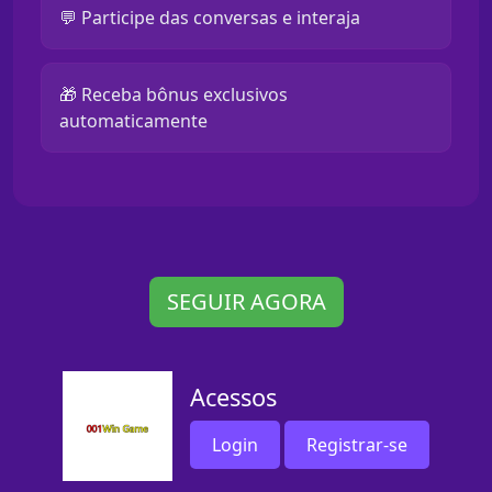
💬 Participe das conversas e interaja
🎁 Receba bônus exclusivos
automaticamente
SEGUIR AGORA
Acessos
Login
Registrar-se