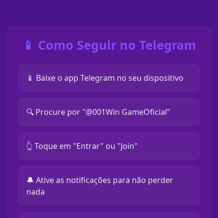
📱 Como Seguir no Telegram
📱 Baixe o app Telegram no seu dispositivo
🔍 Procure por "@001Win GameOficial"
👆 Toque em "Entrar" ou "Join"
🔔 Ative as notificações para não perder
nada