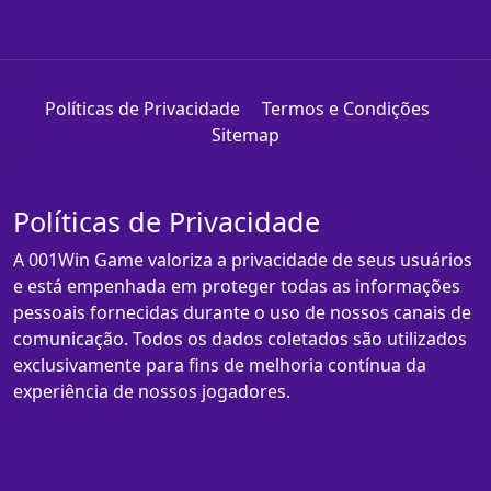
Políticas de Privacidade
Termos e Condições
Sitemap
Políticas de Privacidade
A 001Win Game valoriza a privacidade de seus usuários
e está empenhada em proteger todas as informações
pessoais fornecidas durante o uso de nossos canais de
comunicação. Todos os dados coletados são utilizados
exclusivamente para fins de melhoria contínua da
experiência de nossos jogadores.