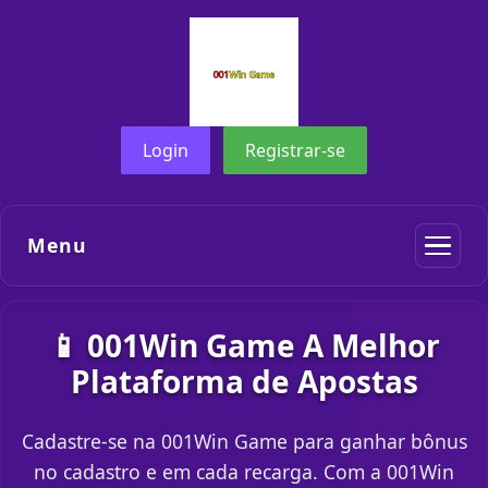
Login
Registrar-se
Menu
📱 001Win Game A Melhor
Plataforma de Apostas
Cadastre-se na 001Win Game para ganhar bônus
no cadastro e em cada recarga. Com a 001Win