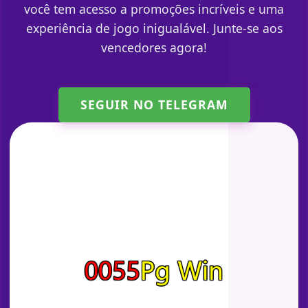
você tem acesso a promoções incríveis e uma
experiência de jogo inigualável. Junte-se aos
vencedores agora!
SEGUIR NO TELEGRAM