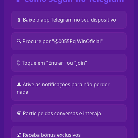
📱 Baixe o app Telegram no seu dispositivo
🔍 Procure por "@0055Pg WinOficial"
👆 Toque em "Entrar" ou "Join"
🔔 Ative as notificações para não perder
nada
💬 Participe das conversas e interaja
🎁 Receba bônus exclusivos