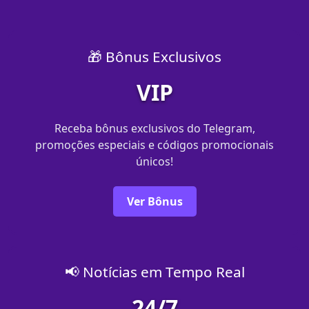
🎁 Bônus Exclusivos
VIP
Receba bônus exclusivos do Telegram,
promoções especiais e códigos promocionais
únicos!
Ver Bônus
📢 Notícias em Tempo Real
24/7