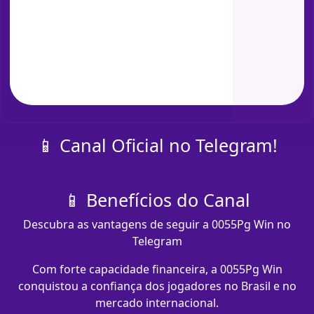
📱 Canal Oficial no Telegram!
📱 Benefícios do Canal
Descubra as vantagens de seguir a 0055Pg Win no
Telegram
Com forte capacidade financeira, a 0055Pg Win
conquistou a confiança dos jogadores no Brasil e no
mercado internacional.