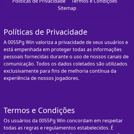
Políticas de Privacidade
Termos e Condições
Sitemap
Políticas de Privacidade
A 0055Pg Win valoriza a privacidade de seus usuários e
está empenhada em proteger todas as informações
pessoais fornecidas durante o uso de nossos canais de
comunicação. Todos os dados coletados são utilizados
exclusivamente para fins de melhoria contínua da
experiência de nossos jogadores.
Termos e Condições
Os usuários da 0055Pg Win concordam em respeitar
todas as regras e regulamentos estabelecidos. É