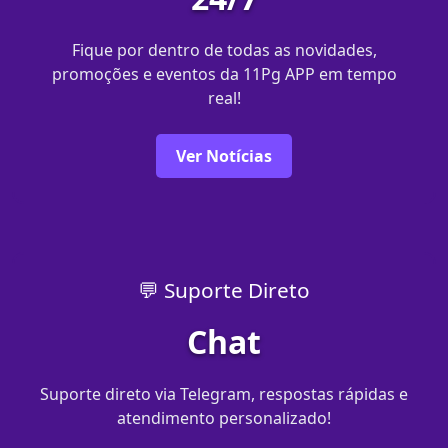
Fique por dentro de todas as novidades,
promoções e eventos da 11Pg APP em tempo
real!
Ver Notícias
💬 Suporte Direto
Chat
Suporte direto via Telegram, respostas rápidas e
atendimento personalizado!