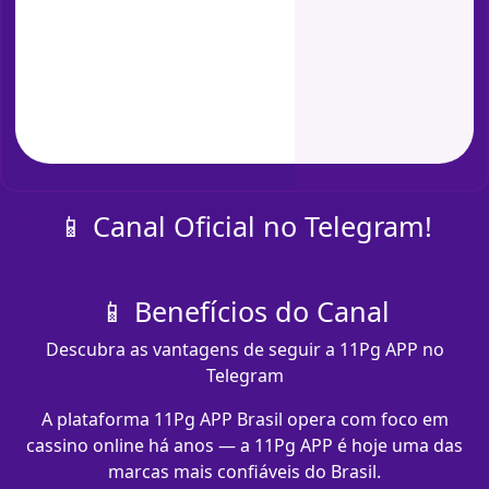
📱 Canal Oficial no Telegram!
📱 Benefícios do Canal
Descubra as vantagens de seguir a 11Pg APP no
Telegram
A plataforma 11Pg APP Brasil opera com foco em
cassino online há anos — a 11Pg APP é hoje uma das
marcas mais confiáveis do Brasil.