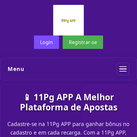
Login
Registrar-se
Menu
📱 11Pg APP A Melhor
Plataforma de Apostas
Cadastre-se na 11Pg APP para ganhar bônus no
cadastro e em cada recarga. Com a 11Pg APP,