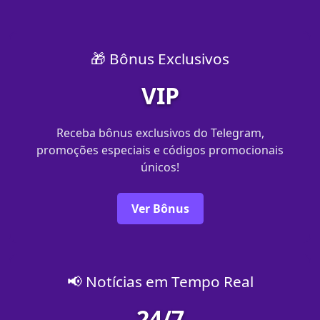
🎁 Bônus Exclusivos
VIP
Receba bônus exclusivos do Telegram,
promoções especiais e códigos promocionais
únicos!
Ver Bônus
📢 Notícias em Tempo Real
24/7