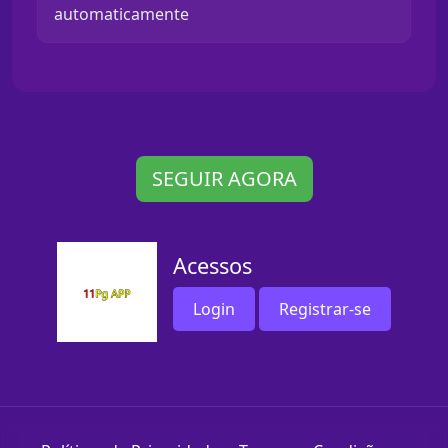
automaticamente
SEGUIR AGORA
Acessos
Login
Registrar-se