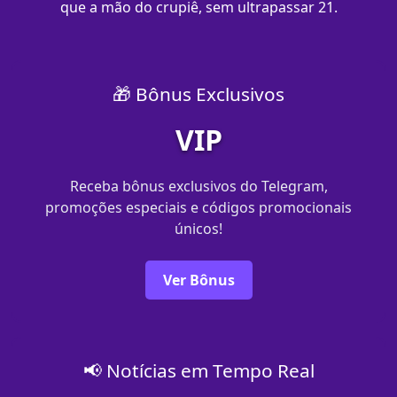
que a mão do crupiê, sem ultrapassar 21.
🎁 Bônus Exclusivos
VIP
Receba bônus exclusivos do Telegram,
promoções especiais e códigos promocionais
únicos!
Ver Bônus
📢 Notícias em Tempo Real