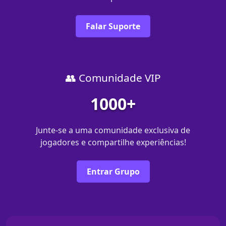
Falar Suporte
👥 Comunidade VIP
1000+
Junte-se a uma comunidade exclusiva de
jogadores e compartilhe experiências!
Entrar Grupo