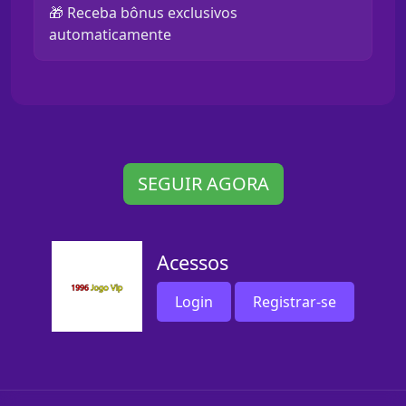
🎁 Receba bônus exclusivos
automaticamente
SEGUIR AGORA
Acessos
Login
Registrar-se