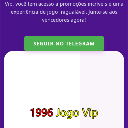
Vip, você tem acesso a promoções incríveis e uma
experiência de jogo inigualável. Junte-se aos
vencedores agora!
SEGUIR NO TELEGRAM