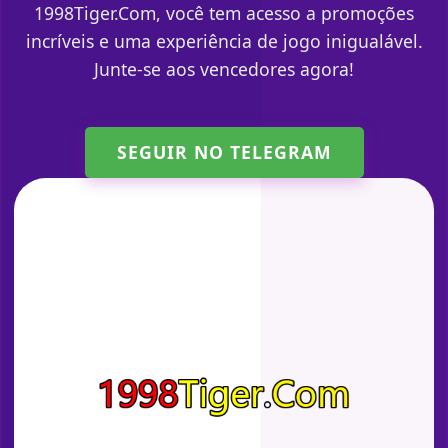
1998Tiger.Com, você tem acesso a promoções
incríveis e uma experiência de jogo inigualável.
Junte-se aos vencedores agora!
SEGUIR NO TELEGRAM