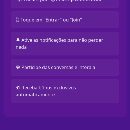
👆 Toque em "Entrar" ou "Join"
🔔 Ative as notificações para não perder
nada
💬 Participe das conversas e interaja
🎁 Receba bônus exclusivos
automaticamente