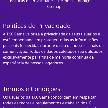
Políticas de Privacidade
Termos e Condições
Sitemap
Políticas de Privacidade
A 1XX Game valoriza a privacidade de seus usuários e
está empenhada em proteger todas as informações
pessoais fornecidas durante o uso de nossos canais de
comunicação. Todos os dados coletados são utilizados
exclusivamente para fins de melhoria contínua da
experiência de nossos jogadores.
Termos e Condições
Os usuários da 1XX Game concordam em respeitar
todas as regras e regulamentos estabelecidos. É