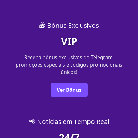
🎁 Bônus Exclusivos
VIP
Receba bônus exclusivos do Telegram,
promoções especiais e códigos promocionais
únicos!
Ver Bônus
📢 Notícias em Tempo Real
24/7