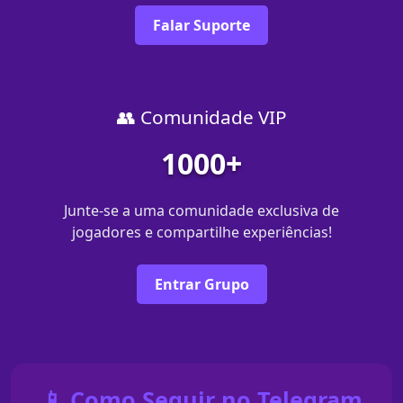
Falar Suporte
👥 Comunidade VIP
1000+
Junte-se a uma comunidade exclusiva de
jogadores e compartilhe experiências!
Entrar Grupo
📱 Como Seguir no Telegram