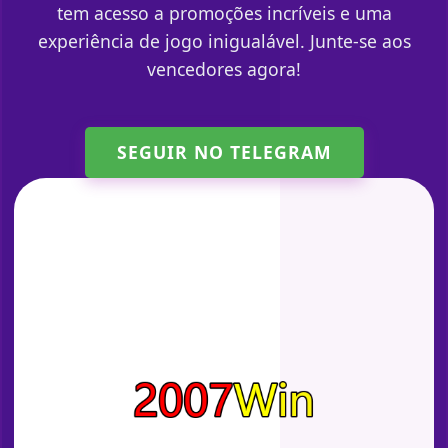
tem acesso a promoções incríveis e uma
experiência de jogo inigualável. Junte-se aos
vencedores agora!
SEGUIR NO TELEGRAM