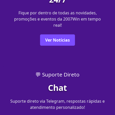
Fique por dentro de todas as novidades,
promoções e eventos da 2007Win em tempo
real!
Ver Notícias
💬 Suporte Direto
Chat
Suporte direto via Telegram, respostas rápidas e
atendimento personalizado!