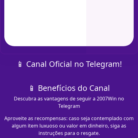
📱 Canal Oficial no Telegram!
📱 Benefícios do Canal
Descubra as vantagens de seguir a 2007Win no
Telegram
Aproveite as recompensas: caso seja contemplado com
algum item luxuoso ou valor em dinheiro, siga as
instruções para o resgate.