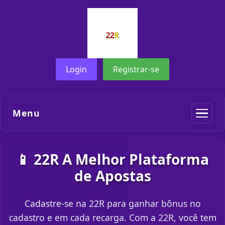
Login
Registrar-se
Menu
📱 22R A Melhor Plataforma
de Apostas
Cadastre-se na 22R para ganhar bônus no
cadastro e em cada recarga. Com a 22R, você tem