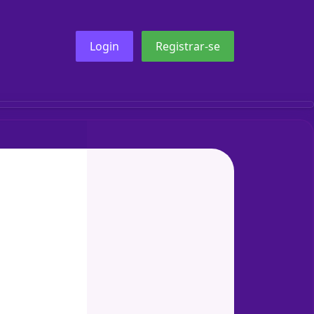
Login
Registrar-se