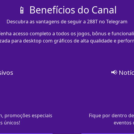
📱 Benefícios do Canal
Descubra as vantagens de seguir a 288T no Telegram
C! Tenha acesso completo a todos os jogos, bônus e funcion
izada para desktop com gráficos de alta qualidade e perfor
sivos
📢 Notí
m, promoções especiais
Fique por dentro d
s únicos!
eventos 