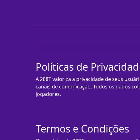
Políticas de Privacida
A 288T valoriza a privacidade de seus usuá
canais de comunicação. Todos os dados cole
jogadores.
Termos e Condições