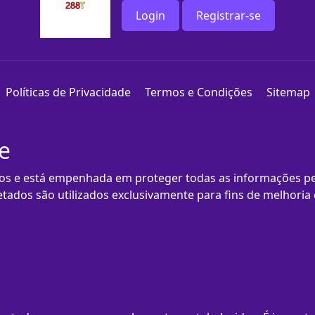
Login
Registrar-se
Políticas de Privacidade
Termos e Condições
Sitemap
de
rios e está empenhada em proteger todas as informações p
tados são utilizados exclusivamente para fins de melhoria