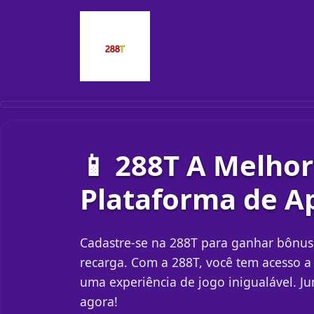
📱 288T A Melhor
Plataforma de A
Cadastre-se na 288T para ganhar bônus
recarga. Com a 288T, você tem acesso a
uma experiência de jogo inigualável. J
agora!