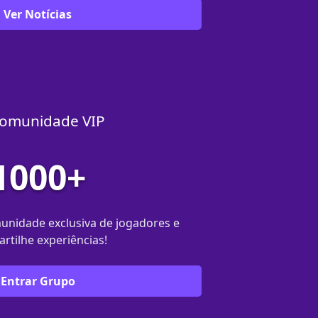
Ver Notícias
Comunidade VIP
1000+
unidade exclusiva de jogadores e
rtilhe experiências!
Entrar Grupo