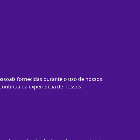
essoais fornecidas durante o uso de nossos
 contínua da experiência de nossos