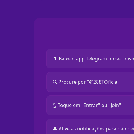
📱 Baixe o app Telegram no seu disp
🔍 Procure por "@288TOficial"
👆 Toque em "Entrar" ou "Join"
🔔 Ative as notificações para não p