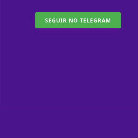
SEGUIR NO TELEGRAM