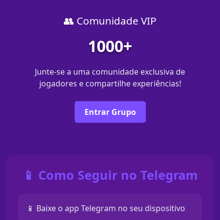
👥 Comunidade VIP
1000+
Junte-se a uma comunidade exclusiva de
jogadores e compartilhe experiências!
Entrar Grupo
📱 Como Seguir no Telegram
📱 Baixe o app Telegram no seu dispositivo