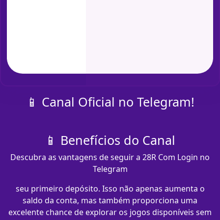
📱 Canal Oficial no Telegram!
📱 Benefícios do Canal
Descubra as vantagens de seguir a 28R Com Login no
Telegram
seu primeiro depósito. Isso não apenas aumenta o
saldo da conta, mas também proporciona uma
excelente chance de explorar os jogos disponíveis sem