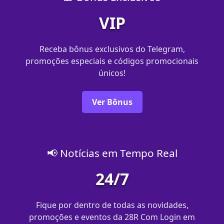
VIP
Receba bônus exclusivos do Telegram,
promoções especiais e códigos promocionais
únicos!
Ver Bônus
📢 Notícias em Tempo Real
24/7
Fique por dentro de todas as novidades,
promoções e eventos da 28R Com Login em