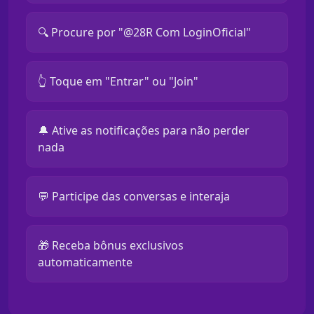
🔍 Procure por "@28R Com LoginOficial"
👆 Toque em "Entrar" ou "Join"
🔔 Ative as notificações para não perder
nada
💬 Participe das conversas e interaja
🎁 Receba bônus exclusivos
automaticamente