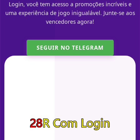
Login, você tem acesso a promoções incríveis e
uma experiência de jogo inigualável. Junte-se aos
vencedores agora!
SEGUIR NO TELEGRAM