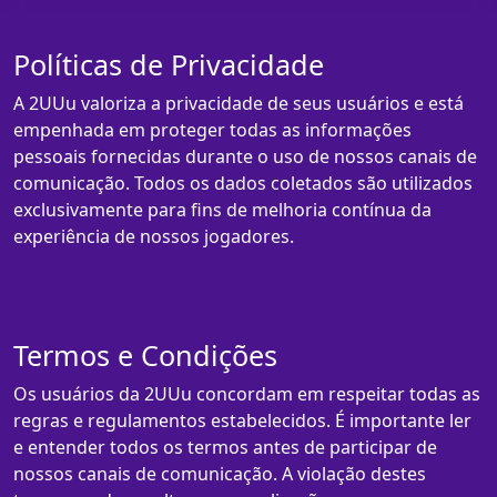
Políticas de Privacidade
A 2UUu valoriza a privacidade de seus usuários e está
empenhada em proteger todas as informações
pessoais fornecidas durante o uso de nossos canais de
comunicação. Todos os dados coletados são utilizados
exclusivamente para fins de melhoria contínua da
experiência de nossos jogadores.
Termos e Condições
Os usuários da 2UUu concordam em respeitar todas as
regras e regulamentos estabelecidos. É importante ler
e entender todos os termos antes de participar de
nossos canais de comunicação. A violação destes