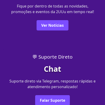
Fique por dentro de todas as novidades,
promoções e eventos da 2UUu em tempo real!
Ver Notícias
💬 Suporte Direto
Chat
Suporte direto via Telegram, respostas rápidas e
atendimento personalizado!
Falar Suporte