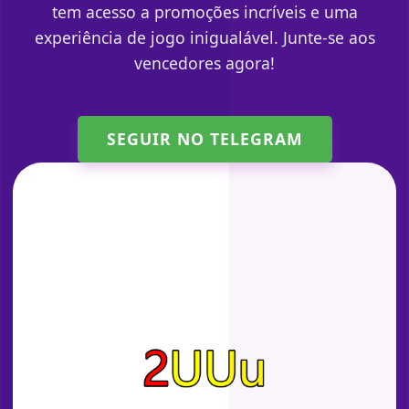
tem acesso a promoções incríveis e uma
experiência de jogo inigualável. Junte-se aos
vencedores agora!
SEGUIR NO TELEGRAM