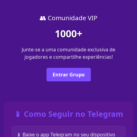
👥 Comunidade VIP
1000+
Junte-se a uma comunidade exclusiva de
jogadores e compartilhe experiências!
Entrar Grupo
📱 Como Seguir no Telegram
📱 Baixe o app Telegram no seu dispositivo