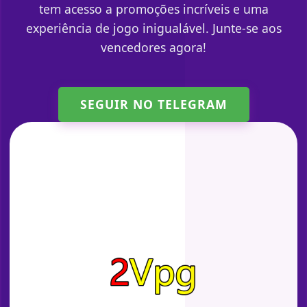
tem acesso a promoções incríveis e uma
experiência de jogo inigualável. Junte-se aos
vencedores agora!
SEGUIR NO TELEGRAM