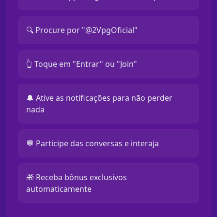
🔍 Procure por "@2VpgOficial"
👆 Toque em "Entrar" ou "Join"
🔔 Ative as notificações para não perder
nada
💬 Participe das conversas e interaja
🎁 Receba bônus exclusivos
automaticamente