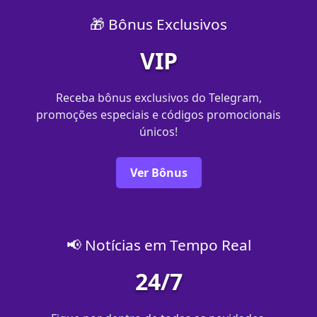
🎁 Bônus Exclusivos
VIP
Receba bônus exclusivos do Telegram,
promoções especiais e códigos promocionais
únicos!
Ver Bônus
📢 Notícias em Tempo Real
24/7