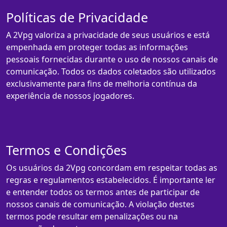
Políticas de Privacidade
A 2Vpg valoriza a privacidade de seus usuários e está
empenhada em proteger todas as informações
pessoais fornecidas durante o uso de nossos canais de
comunicação. Todos os dados coletados são utilizados
exclusivamente para fins de melhoria contínua da
experiência de nossos jogadores.
Termos e Condições
Os usuários da 2Vpg concordam em respeitar todas as
regras e regulamentos estabelecidos. É importante ler
e entender todos os termos antes de participar de
nossos canais de comunicação. A violação destes
termos pode resultar em penalizações ou na