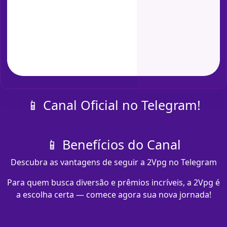
📱 Canal Oficial no Telegram!
📱 Benefícios do Canal
Descubra as vantagens de seguir a 2Vpg no Telegram
Para quem busca diversão e prêmios incríveis, a 2Vpg é
a escolha certa — comece agora sua nova jornada!