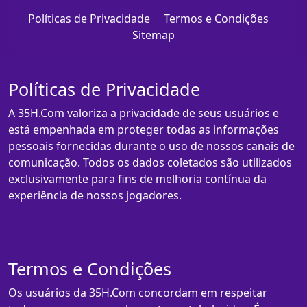
Políticas de Privacidade
Termos e Condições
Sitemap
Políticas de Privacidade
A 35H.Com valoriza a privacidade de seus usuários e
está empenhada em proteger todas as informações
pessoais fornecidas durante o uso de nossos canais de
comunicação. Todos os dados coletados são utilizados
exclusivamente para fins de melhoria contínua da
experiência de nossos jogadores.
Termos e Condições
Os usuários da 35H.Com concordam em respeitar