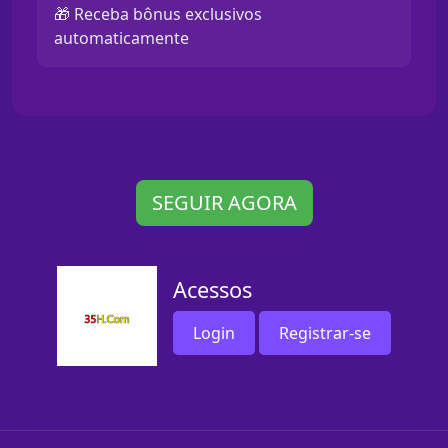
🎁 Receba bônus exclusivos
automaticamente
SEGUIR AGORA
Acessos
Login
Registrar-se