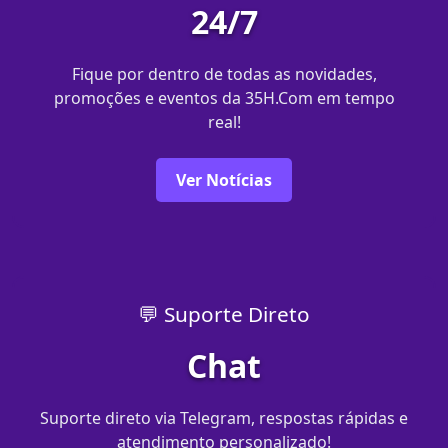
24/7
Fique por dentro de todas as novidades,
promoções e eventos da 35H.Com em tempo
real!
Ver Notícias
💬 Suporte Direto
Chat
Suporte direto via Telegram, respostas rápidas e
atendimento personalizado!