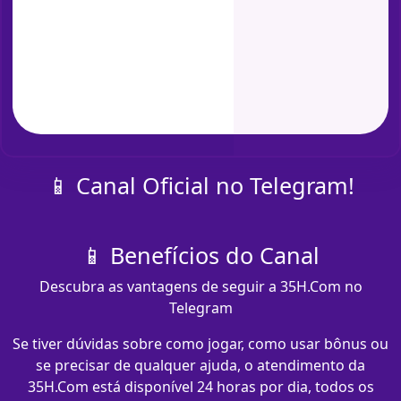
📱 Canal Oficial no Telegram!
📱 Benefícios do Canal
Descubra as vantagens de seguir a 35H.Com no
Telegram
Se tiver dúvidas sobre como jogar, como usar bônus ou
se precisar de qualquer ajuda, o atendimento da
35H.Com está disponível 24 horas por dia, todos os