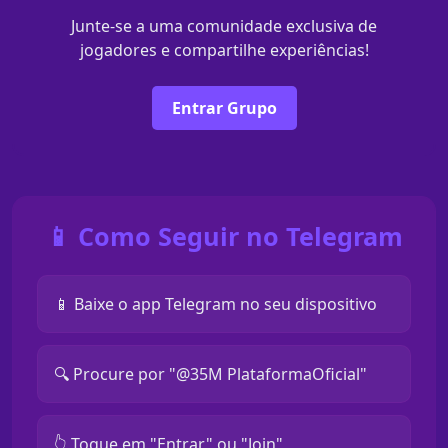
Junte-se a uma comunidade exclusiva de
jogadores e compartilhe experiências!
Entrar Grupo
📱 Como Seguir no Telegram
📱 Baixe o app Telegram no seu dispositivo
🔍 Procure por "@35M PlataformaOficial"
👆 Toque em "Entrar" ou "Join"