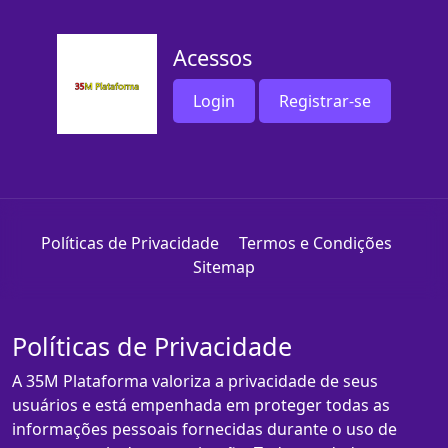
Acessos
Login
Registrar-se
Políticas de Privacidade
Termos e Condições
Sitemap
Políticas de Privacidade
A 35M Plataforma valoriza a privacidade de seus
usuários e está empenhada em proteger todas as
informações pessoais fornecidas durante o uso de