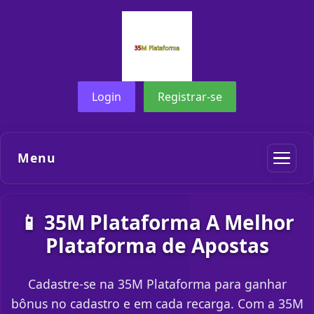
Login
Registrar-se
Menu
📱 35M Plataforma A Melhor
Plataforma de Apostas
Cadastre-se na 35M Plataforma para ganhar
bônus no cadastro e em cada recarga. Com a 35M