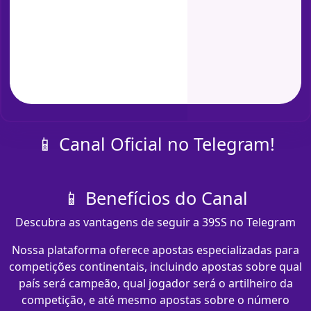
📱 Canal Oficial no Telegram!
📱 Benefícios do Canal
Descubra as vantagens de seguir a 39SS no Telegram
Nossa plataforma oferece apostas especializadas para
competições continentais, incluindo apostas sobre qual
país será campeão, qual jogador será o artilheiro da
competição, e até mesmo apostas sobre o número