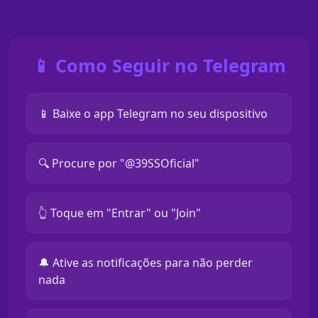
📱 Como Seguir no Telegram
📱 Baixe o app Telegram no seu dispositivo
🔍 Procure por "@39SSOficial"
👆 Toque em "Entrar" ou "Join"
🔔 Ative as notificações para não perder
nada