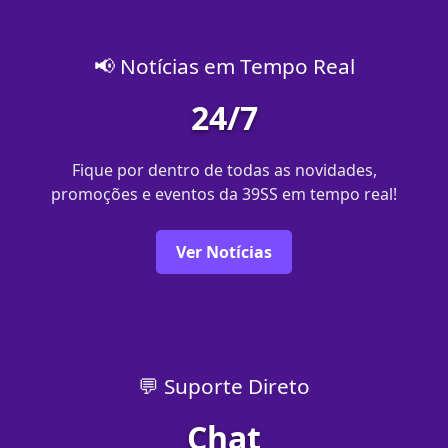
📢 Notícias em Tempo Real
24/7
Fique por dentro de todas as novidades,
promoções e eventos da 39SS em tempo real!
Ver Notícias
💬 Suporte Direto
Chat