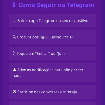
📱 Como Seguir no Telegram
📱 Baixe o app Telegram no seu dispositivo
🔍 Procure por "@3F CasinoOficial"
👆 Toque em "Entrar" ou "Join"
🔔 Ative as notificações para não perder
nada
💬 Participe das conversas e interaja