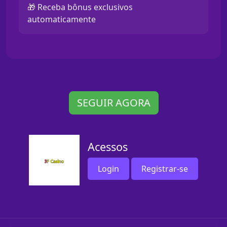
🎁 Receba bônus exclusivos
automaticamente
SEGUIR AGORA
Acessos
Login
Registrar-se