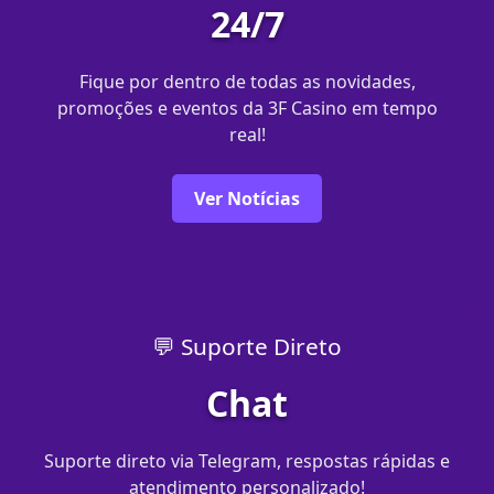
24/7
Fique por dentro de todas as novidades,
promoções e eventos da 3F Casino em tempo
real!
Ver Notícias
💬 Suporte Direto
Chat
Suporte direto via Telegram, respostas rápidas e
atendimento personalizado!