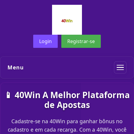
Login
Registrar-se
Menu
📱 40Win A Melhor Plataforma
de Apostas
Cadastre-se na 40Win para ganhar bônus no
cadastro e em cada recarga. Com a 40Win, você