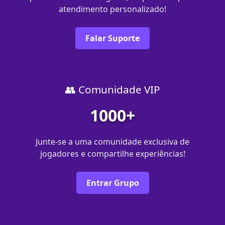
atendimento personalizado!
Falar Suporte
👥 Comunidade VIP
1000+
Junte-se a uma comunidade exclusiva de
jogadores e compartilhe experiências!
Entrar Grupo