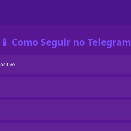
📱 Como Seguir no Telegram
ositivo