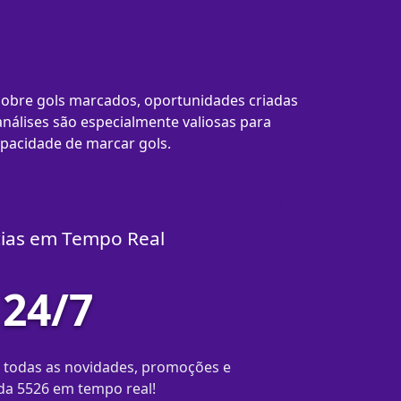
s sobre gols marcados, oportunidades criadas
nálises são especialmente valiosas para
pacidade de marcar gols.
cias em Tempo Real
24/7
e todas as novidades, promoções e
da 5526 em tempo real!