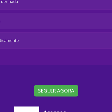
erder nada
a
aticamente
SEGUIR AGORA