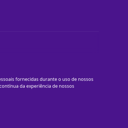
essoais fornecidas durante o uso de nossos
 contínua da experiência de nossos