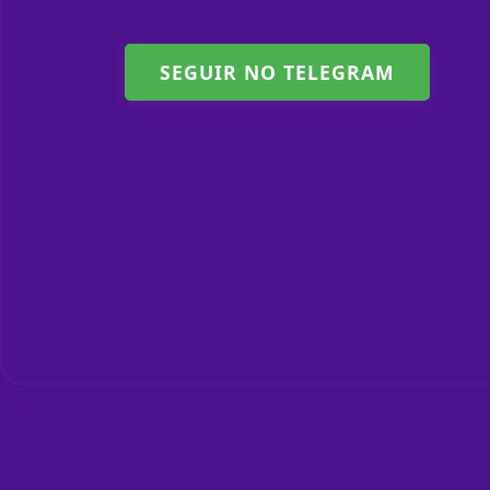
SEGUIR NO TELEGRAM