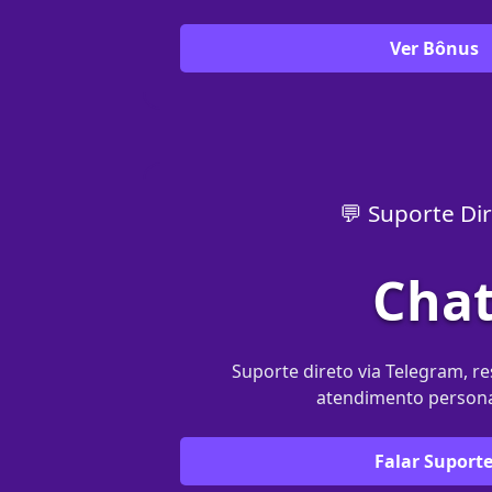
Ver Bônus
💬 Suporte Di
Cha
Suporte direto via Telegram, r
atendimento persona
Falar Suport