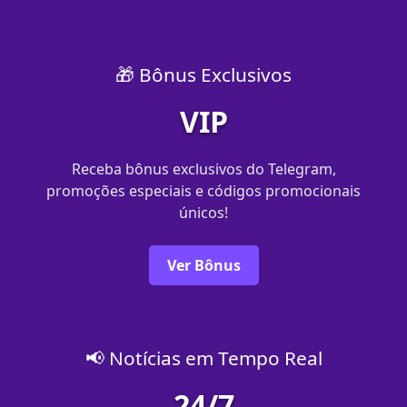
🎁 Bônus Exclusivos
VIP
Receba bônus exclusivos do Telegram,
promoções especiais e códigos promocionais
únicos!
Ver Bônus
📢 Notícias em Tempo Real
24/7