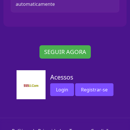
automaticamente
SEGUIR AGORA
Acessos
Login
Registrar-se