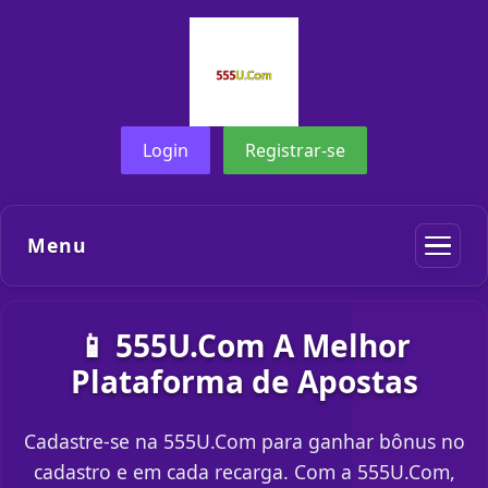
Login
Registrar-se
Menu
📱 555U.Com A Melhor
Plataforma de Apostas
Cadastre-se na 555U.Com para ganhar bônus no
cadastro e em cada recarga. Com a 555U.Com,