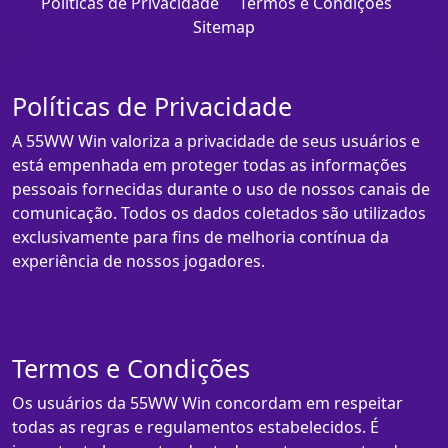
Políticas de Privacidade
Termos e Condições
Sitemap
Políticas de Privacidade
A 55WW Win valoriza a privacidade de seus usuários e
está empenhada em proteger todas as informações
pessoais fornecidas durante o uso de nossos canais de
comunicação. Todos os dados coletados são utilizados
exclusivamente para fins de melhoria contínua da
experiência de nossos jogadores.
Termos e Condições
Os usuários da 55WW Win concordam em respeitar
todas as regras e regulamentos estabelecidos. É