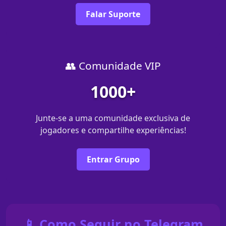
Falar Suporte
👥 Comunidade VIP
1000+
Junte-se a uma comunidade exclusiva de
jogadores e compartilhe experiências!
Entrar Grupo
📱 Como Seguir no Telegram