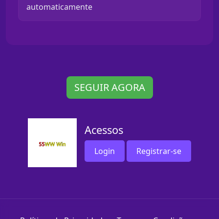
automaticamente
SEGUIR AGORA
Acessos
Login
Registrar-se