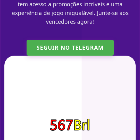
tem acesso a promoções incríveis e uma
experiência de jogo inigualável. Junte-se aos
vencedores agora!
SEGUIR NO TELEGRAM