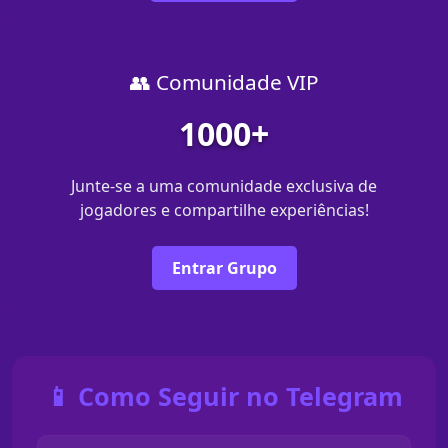
👥 Comunidade VIP
1000+
Junte-se a uma comunidade exclusiva de
jogadores e compartilhe experiências!
Entrar Grupo
📱 Como Seguir no Telegram