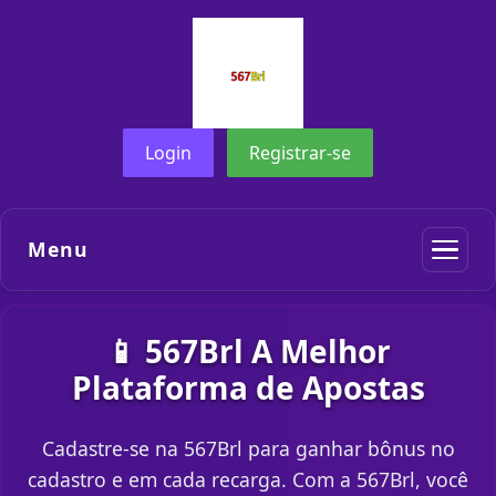
Login
Registrar-se
Menu
📱 567Brl A Melhor
Plataforma de Apostas
Cadastre-se na 567Brl para ganhar bônus no
cadastro e em cada recarga. Com a 567Brl, você