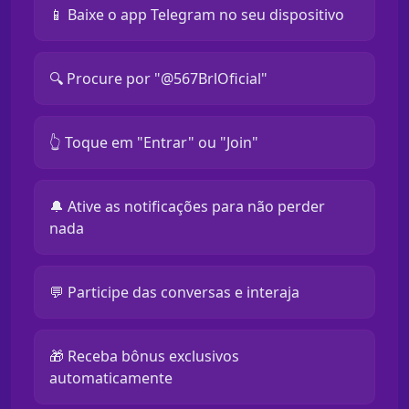
📱 Baixe o app Telegram no seu dispositivo
🔍 Procure por "@567BrlOficial"
👆 Toque em "Entrar" ou "Join"
🔔 Ative as notificações para não perder
nada
💬 Participe das conversas e interaja
🎁 Receba bônus exclusivos
automaticamente