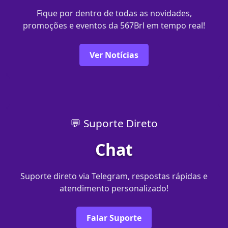
Fique por dentro de todas as novidades,
promoções e eventos da 567Brl em tempo real!
Ver Notícias
💬 Suporte Direto
Chat
Suporte direto via Telegram, respostas rápidas e
atendimento personalizado!
Falar Suporte