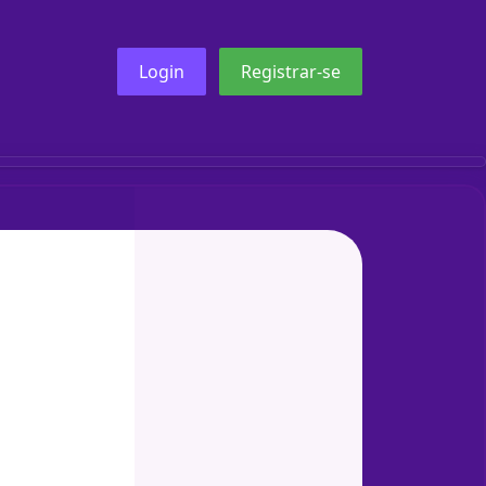
Login
Registrar-se