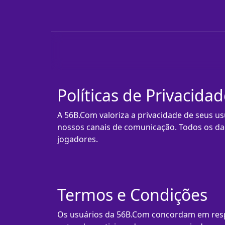
Políticas de Privacida
A 56B.Com valoriza a privacidade de seus u
nossos canais de comunicação. Todos os dad
jogadores.
Termos e Condições
Os usuários da 56B.Com concordam em respe