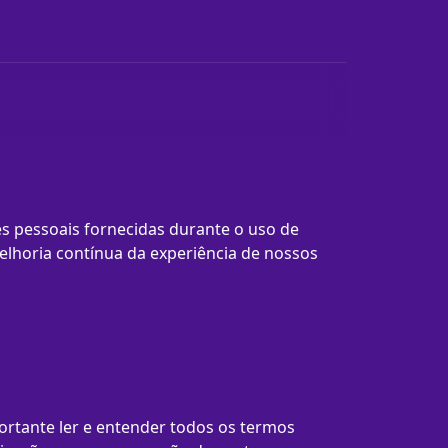
s pessoais fornecidas durante o uso de
elhoria contínua da experiência de nossos
rtante ler e entender todos os termos