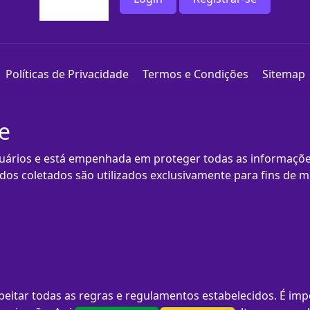
Políticas de Privacidade
Termos e Condições
Sitemap
de
suários e está empenhada em proteger todas as informaçõe
os coletados são utilizados exclusivamente para fins de m
itar todas as regras e regulamentos estabelecidos. É impo