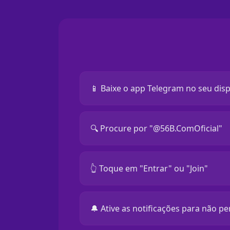
📱 Baixe o app Telegram no seu disp
🔍 Procure por "@56B.ComOficial"
👆 Toque em "Entrar" ou "Join"
🔔 Ative as notificações para não p