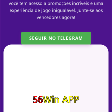
você tem acesso a promoções incríveis e uma
experiência de jogo inigualável. Junte-se aos
vencedores agora!
SEGUIR NO TELEGRAM