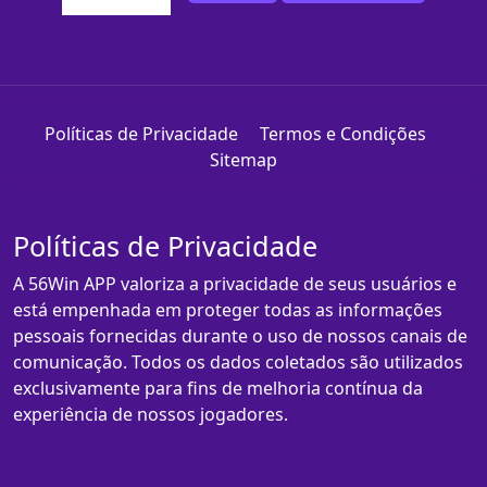
Políticas de Privacidade
Termos e Condições
Sitemap
Políticas de Privacidade
A 56Win APP valoriza a privacidade de seus usuários e
está empenhada em proteger todas as informações
pessoais fornecidas durante o uso de nossos canais de
comunicação. Todos os dados coletados são utilizados
exclusivamente para fins de melhoria contínua da
experiência de nossos jogadores.