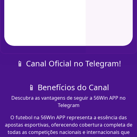
📱 Canal Oficial no Telegram!
📱 Benefícios do Canal
Descubra as vantagens de seguir a 56Win APP no
Telegram
O futebol na 56Win APP representa a essência das
apostas esportivas, oferecendo cobertura completa de
todas as competições nacionais e internacionais que