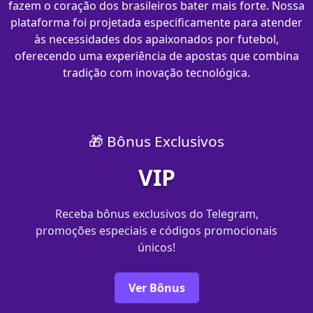
fazem o coração dos brasileiros bater mais forte. Nossa
plataforma foi projetada especificamente para atender
às necessidades dos apaixonados por futebol,
oferecendo uma experiência de apostas que combina
tradição com inovação tecnológica.
🎁 Bônus Exclusivos
VIP
Receba bônus exclusivos do Telegram,
promoções especiais e códigos promocionais
únicos!
Ver Bônus