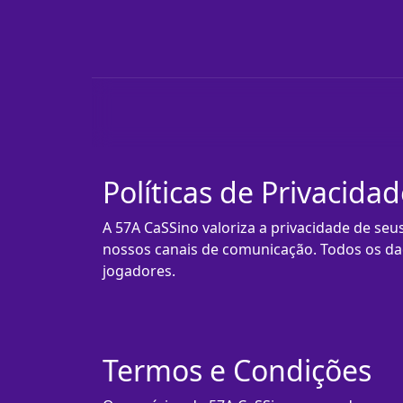
Políticas de Privacida
A 57A CaSSino valoriza a privacidade de se
nossos canais de comunicação. Todos os dad
jogadores.
Termos e Condições