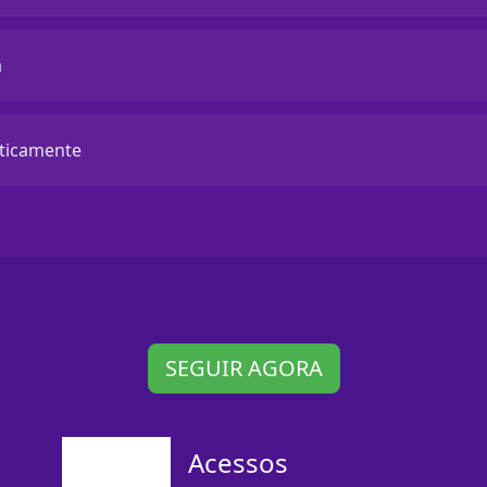
a
aticamente
SEGUIR AGORA
Acessos