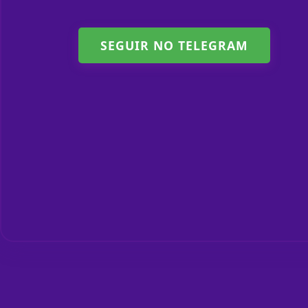
SEGUIR NO TELEGRAM