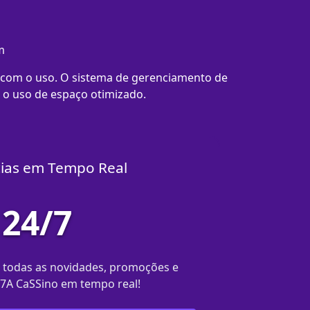
m
r com o uso. O sistema de gerenciamento de
 o uso de espaço otimizado.
cias em Tempo Real
24/7
e todas as novidades, promoções e
57A CaSSino em tempo real!