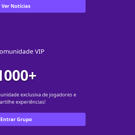
Ver Notícias
Comunidade VIP
1000+
unidade exclusiva de jogadores e
rtilhe experiências!
Entrar Grupo