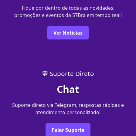
Fique por dentro de todas as novidades,
promoções e eventos da 57Bra em tempo real!
Ver Notícias
💬 Suporte Direto
Chat
Suporte direto via Telegram, respostas rápidas e
atendimento personalizado!
Falar Suporte