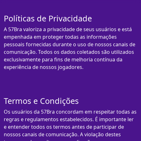
Políticas de Privacidade
A 57Bra valoriza a privacidade de seus usuários e está
empenhada em proteger todas as informações
pessoais fornecidas durante o uso de nossos canais de
comunicação. Todos os dados coletados são utilizados
exclusivamente para fins de melhoria contínua da
experiência de nossos jogadores.
Termos e Condições
Os usuários da 57Bra concordam em respeitar todas as
regras e regulamentos estabelecidos. É importante ler
e entender todos os termos antes de participar de
nossos canais de comunicação. A violação destes