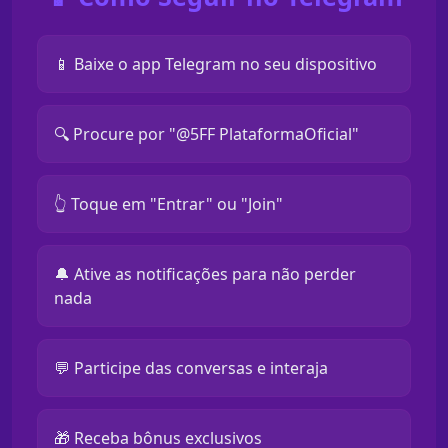
📱 Baixe o app Telegram no seu dispositivo
🔍 Procure por "@5FF PlataformaOficial"
👆 Toque em "Entrar" ou "Join"
🔔 Ative as notificações para não perder
nada
💬 Participe das conversas e interaja
🎁 Receba bônus exclusivos