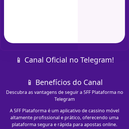
📱 Canal Oficial no Telegram!
📱 Benefícios do Canal
Descubra as vantagens de seguir a 5FF Plataforma no
Telegram
A 5FF Plataforma é um aplicativo de cassino móvel
altamente profissional e prático, oferecendo uma
plataforma segura e rápida para apostas online.