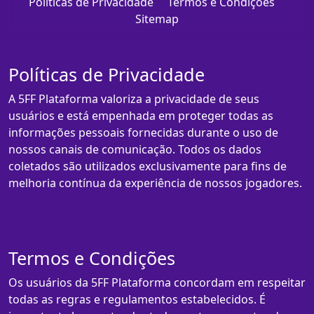
Políticas de Privacidade
Termos e Condições
Sitemap
Políticas de Privacidade
A 5FF Plataforma valoriza a privacidade de seus
usuários e está empenhada em proteger todas as
informações pessoais fornecidas durante o uso de
nossos canais de comunicação. Todos os dados
coletados são utilizados exclusivamente para fins de
melhoria contínua da experiência de nossos jogadores.
Termos e Condições
Os usuários da 5FF Plataforma concordam em respeitar
todas as regras e regulamentos estabelecidos. É