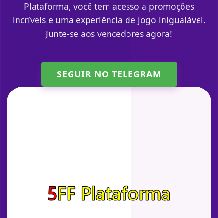
Plataforma, você tem acesso a promoções
incríveis e uma experiência de jogo inigualável.
Junte-se aos vencedores agora!
SEGUIR NO TELEGRAM