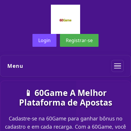
Login
Registrar-se
Menu
📱 60Game A Melhor
Plataforma de Apostas
Cadastre-se na 60Game para ganhar bônus no
cadastro e em cada recarga. Com a 60Game, você