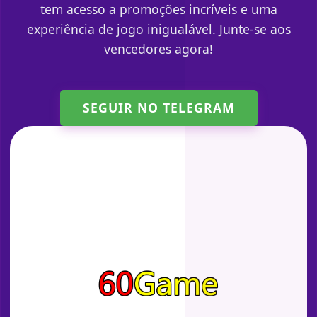
tem acesso a promoções incríveis e uma
experiência de jogo inigualável. Junte-se aos
vencedores agora!
SEGUIR NO TELEGRAM