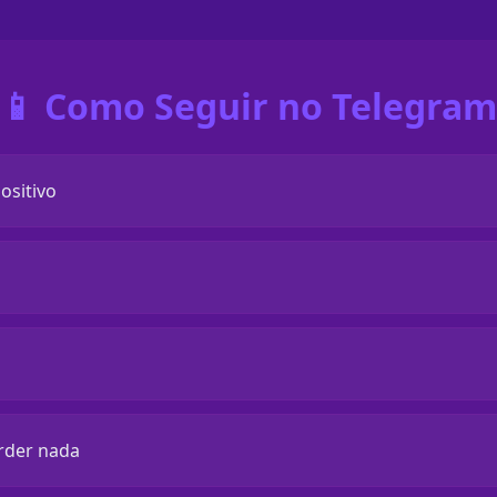
📱 Como Seguir no Telegram
ositivo
erder nada