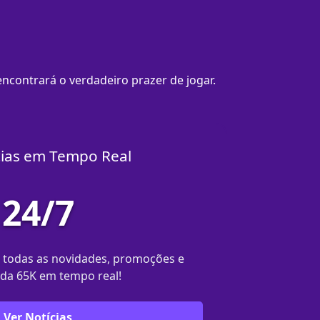
encontrará o verdadeiro prazer de jogar.
cias em Tempo Real
24/7
e todas as novidades, promoções e
 da 65K em tempo real!
Ver Notícias