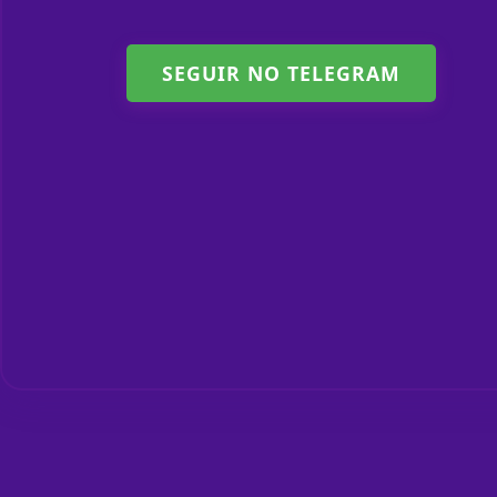
SEGUIR NO TELEGRAM