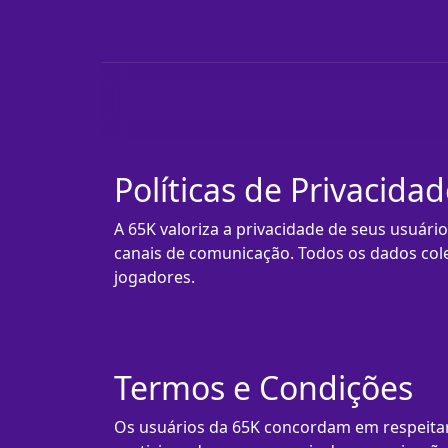
Políticas de Privacida
A 65K valoriza a privacidade de seus usuár
canais de comunicação. Todos os dados cole
jogadores.
Termos e Condições
Os usuários da 65K concordam em respeitar 