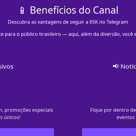
📱 Benefícios do Canal
Descubra as vantagens de seguir a 65K no Telegram
para o público brasileiro — aqui, além da diversão, você 
sivos
📢 Notí
m, promoções especiais
Fique por dentro d
s únicos!
eventos