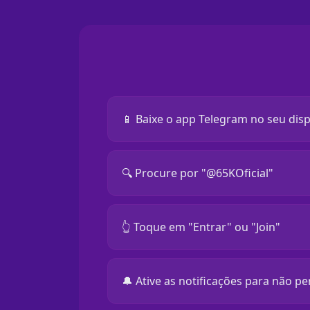
📱 Baixe o app Telegram no seu disp
🔍 Procure por "@65KOficial"
👆 Toque em "Entrar" ou "Join"
🔔 Ative as notificações para não p