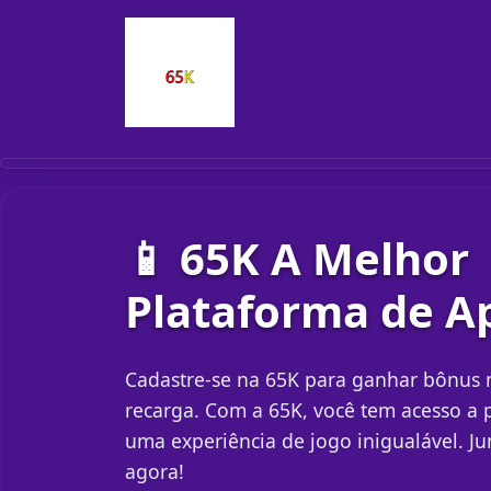
📱 65K A Melhor
Plataforma de A
Cadastre-se na 65K para ganhar bônus 
recarga. Com a 65K, você tem acesso a 
uma experiência de jogo inigualável. J
agora!