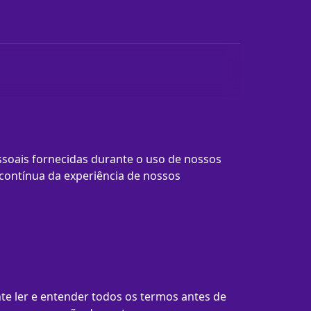
ssoais fornecidas durante o uso de nossos
 contínua da experiência de nossos
te ler e entender todos os termos antes de