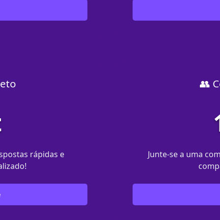
reto
👥 
t
espostas rápidas e
Junte-se a uma com
lizado!
compa
e