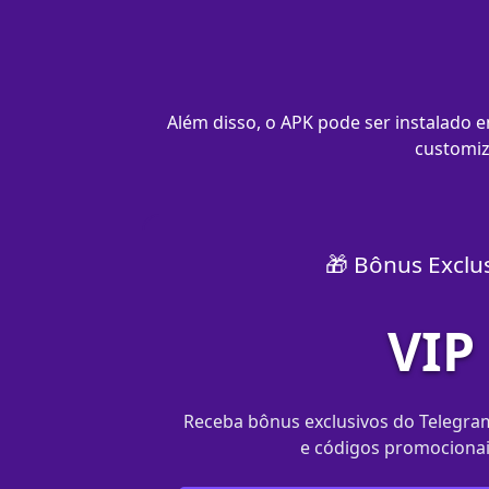
Além disso, o APK pode ser instalado 
customiza
🎁 Bônus Exclu
VIP
Receba bônus exclusivos do Telegra
e códigos promocionai