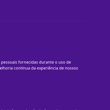
 pessoais fornecidas durante o uso de
elhoria contínua da experiência de nossos