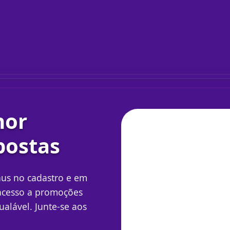
hor
postas
us no cadastro e em
acesso a promoções
ualável. Junte-se aos