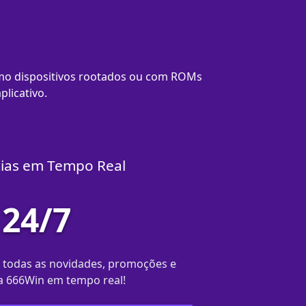
como dispositivos rootados ou com ROMs
plicativo.
cias em Tempo Real
24/7
e todas as novidades, promoções e
a 666Win em tempo real!