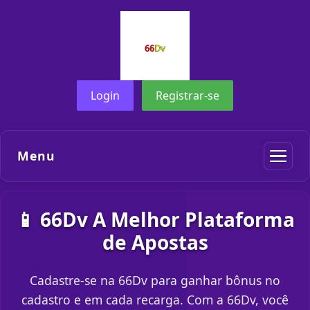
Login
Registrar-se
Menu
📱 66Dv A Melhor Plataforma
de Apostas
Cadastre-se na 66Dv para ganhar bônus no
cadastro e em cada recarga. Com a 66Dv, você