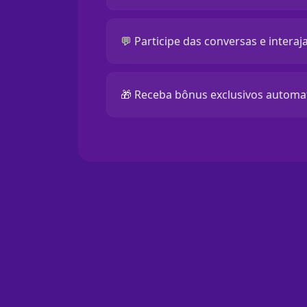
💬 Participe das conversas e interaj
🎁 Receba bônus exclusivos autom