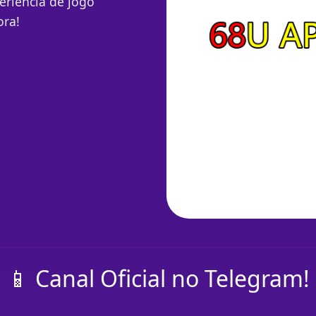
eriência de jogo
ora!
📱 Canal Oficial no Telegram!