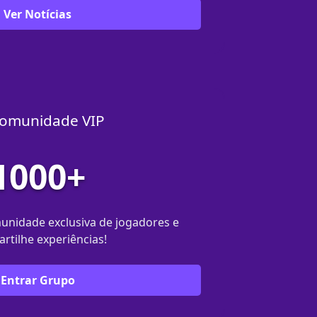
Ver Notícias
Comunidade VIP
1000+
unidade exclusiva de jogadores e
rtilhe experiências!
Entrar Grupo