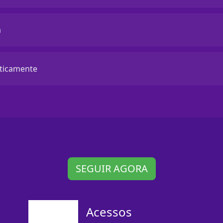
a
aticamente
SEGUIR AGORA
Acessos