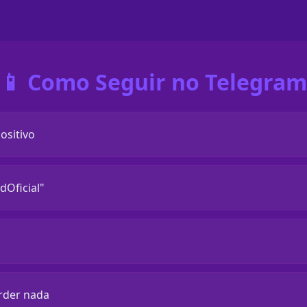
📱 Como Seguir no Telegram
ositivo
Oficial"
erder nada