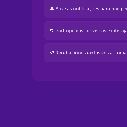
🔔 Ative as notificações para não p
💬 Participe das conversas e interaj
🎁 Receba bônus exclusivos autom