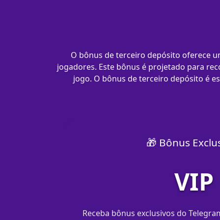
O bônus de terceiro depósito oferece
jogadores. Este bônus é projetado para rec
jogo. O bônus de terceiro depósito é e
🎁 Bônus Exclu
VIP
Receba bônus exclusivos do Telegra