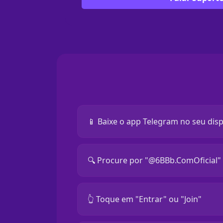
📱 Baixe o app Telegram no seu disp
🔍 Procure por "@6BBb.ComOficial"
👆 Toque em "Entrar" ou "Join"