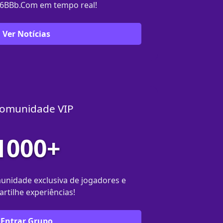
 6BBb.Com em tempo real!
Ver Notícias
Comunidade VIP
1000+
unidade exclusiva de jogadores e
rtilhe experiências!
Entrar Grupo