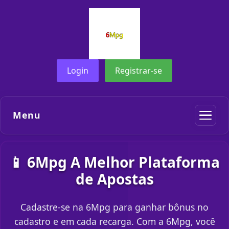
Login
Registrar-se
Menu
📱 6Mpg A Melhor Plataforma
de Apostas
Cadastre-se na 6Mpg para ganhar bônus no
cadastro e em cada recarga. Com a 6Mpg, você