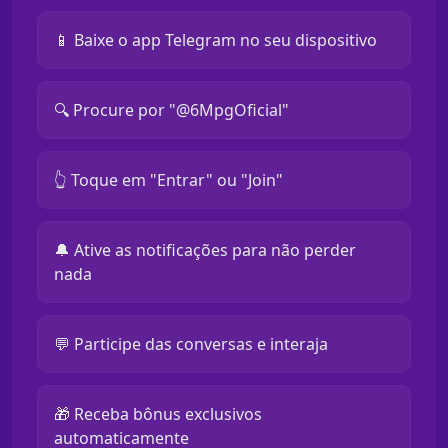
📱 Baixe o app Telegram no seu dispositivo
🔍 Procure por "@6MpgOficial"
👆 Toque em "Entrar" ou "Join"
🔔 Ative as notificações para não perder
nada
💬 Participe das conversas e interaja
🎁 Receba bônus exclusivos
automaticamente