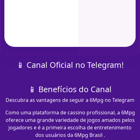
📱 Canal Oficial no Telegram!
📱 Benefícios do Canal
Descubra as vantagens de seguir a 6Mpg no Telegram
Como uma plataforma de cassino profissional, a 6Mpg
oferece uma grande variedade de jogos amados pelos
jogadores e é a primeira escolha de entretenimento
dos usuários da 6Mpg Brasil .