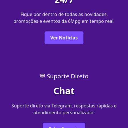
Fique por dentro de todas as novidades,
promoções e eventos da 6Mpg em tempo real!
Ver Notícias
💬 Suporte Direto
Chat
Suporte direto via Telegram, respostas rápidas e
atendimento personalizado!