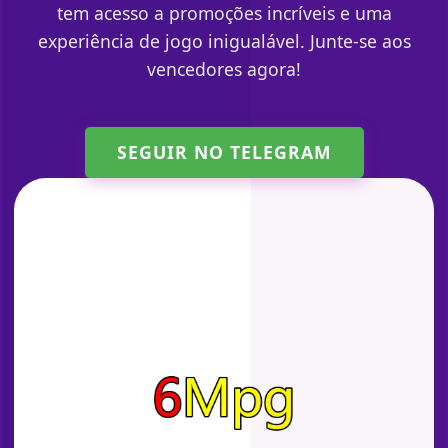
tem acesso a promoções incríveis e uma
experiência de jogo inigualável. Junte-se aos
vencedores agora!
SEGUIR NO TELEGRAM