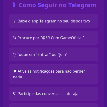
📱 Como Seguir no Telegram
📱 Baixe o app Telegram no seu dispositivo
🔍 Procure por "@6R Com GameOficial"
👆 Toque em "Entrar" ou "Join"
🔔 Ative as notificações para não perder
nada
💬 Participe das conversas e interaja