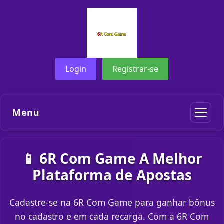
Login
Registrar-se
Menu
📱 6R Com Game A Melhor
Plataforma de Apostas
Cadastre-se na 6R Com Game para ganhar bônus
no cadastro e em cada recarga. Com a 6R Com