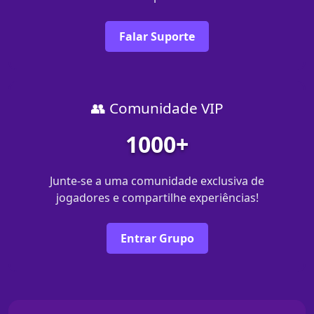
Falar Suporte
👥 Comunidade VIP
1000+
Junte-se a uma comunidade exclusiva de
jogadores e compartilhe experiências!
Entrar Grupo