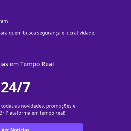
gram
para quem busca segurança e lucratividade.
cias em Tempo Real
24/7
e todas as novidades, promoções e
Br Plataforma em tempo real!
Ver Notícias