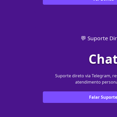
💬 Suporte Di
Cha
Suporte direto via Telegram, r
atendimento persona
Falar Suport