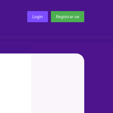
Login
Registrar-se