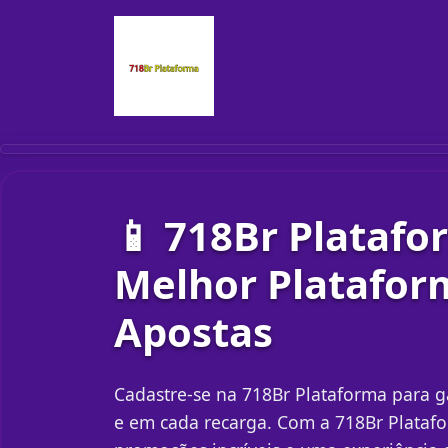
📱 718Br Platafo
Melhor Platafor
Apostas
Cadastre-se na 718Br Plataforma para 
e em cada recarga. Com a 718Br Platafo