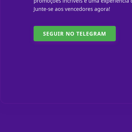
promoções incríveis e uma experiência d
Junte-se aos vencedores agora!
SEGUIR NO TELEGRAM