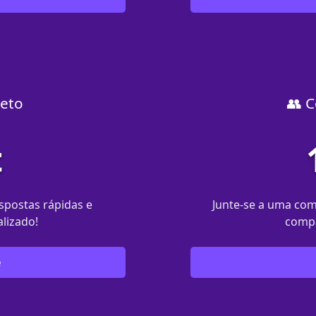
reto
👥 
t
espostas rápidas e
Junte-se a uma com
lizado!
compa
e