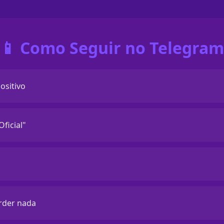
📱 Como Seguir no Telegram
ositivo
ficial"
erder nada