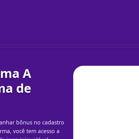
rma A
ma de
ganhar bônus no cadastro
rma, você tem acesso a