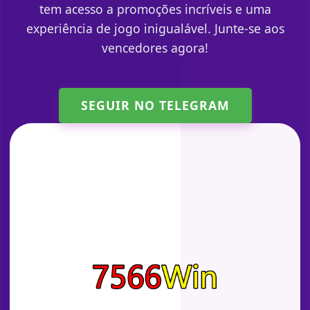
tem acesso a promoções incríveis e uma
experiência de jogo inigualável. Junte-se aos
vencedores agora!
SEGUIR NO TELEGRAM