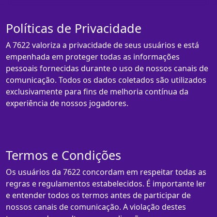
Políticas de Privacidade
A 7622 valoriza a privacidade de seus usuários e está
empenhada em proteger todas as informações
pessoais fornecidas durante o uso de nossos canais de
comunicação. Todos os dados coletados são utilizados
exclusivamente para fins de melhoria contínua da
experiência de nossos jogadores.
Termos e Condições
Os usuários da 7622 concordam em respeitar todas as
regras e regulamentos estabelecidos. É importante ler
e entender todos os termos antes de participar de
nossos canais de comunicação. A violação destes