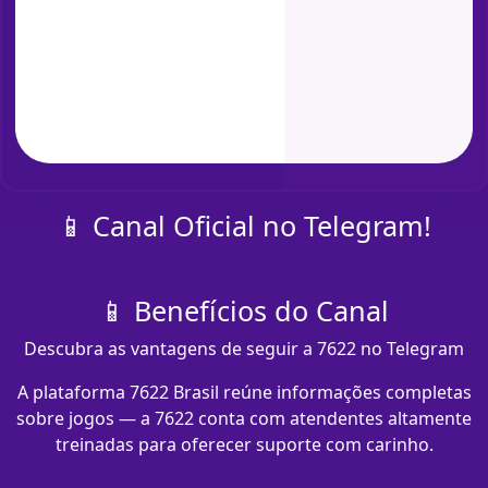
📱 Canal Oficial no Telegram!
📱 Benefícios do Canal
Descubra as vantagens de seguir a 7622 no Telegram
A plataforma 7622 Brasil reúne informações completas
sobre jogos — a 7622 conta com atendentes altamente
treinadas para oferecer suporte com carinho.