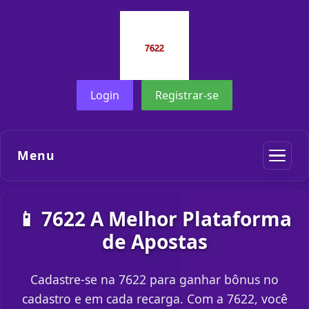
Login
Registrar-se
Menu
📱 7622 A Melhor Plataforma
de Apostas
Cadastre-se na 7622 para ganhar bônus no
cadastro e em cada recarga. Com a 7622, você