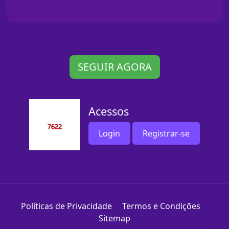
SEGUIR AGORA
Acessos
Login
Registrar-se
Políticas de Privacidade
Termos e Condições
Sitemap