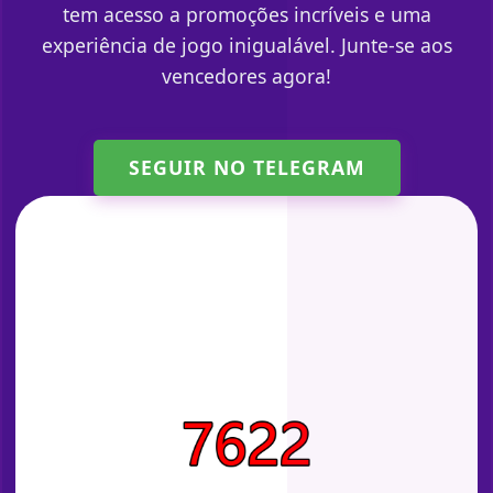
tem acesso a promoções incríveis e uma
experiência de jogo inigualável. Junte-se aos
vencedores agora!
SEGUIR NO TELEGRAM