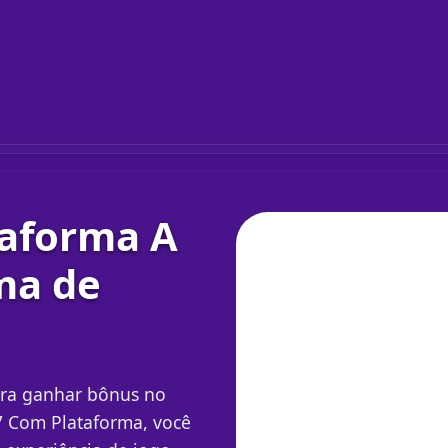
taforma A
ma de
ara ganhar bônus no
7 Com Plataforma, você