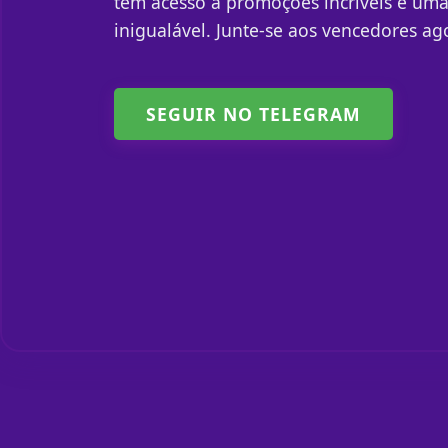
tem acesso a promoções incríveis e uma
inigualável. Junte-se aos vencedores ag
SEGUIR NO TELEGRAM