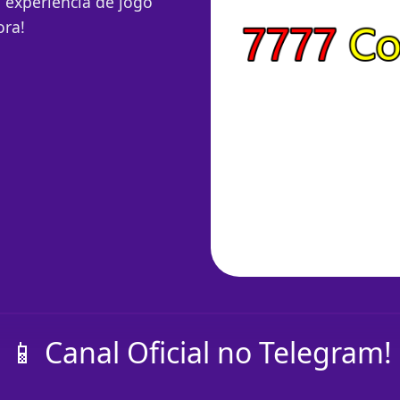
 experiência de jogo
ora!
📱 Canal Oficial no Telegram!