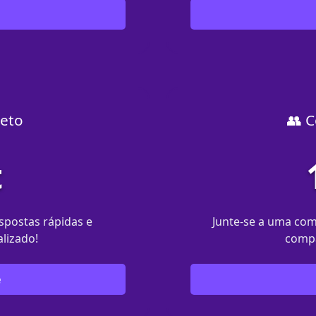
reto
👥 
t
espostas rápidas e
Junte-se a uma com
lizado!
compa
e