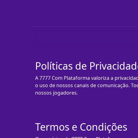
Políticas de Privacida
A 7777 Com Plataforma valoriza a privacid
o uso de nossos canais de comunicação. Tod
nossos jogadores.
Termos e Condições