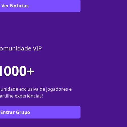
Ver Notícias
Comunidade VIP
1000+
unidade exclusiva de jogadores e
rtilhe experiências!
Entrar Grupo