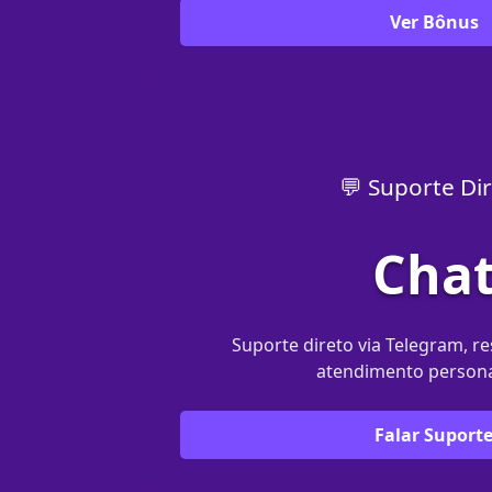
Ver Bônus
💬 Suporte Di
Cha
Suporte direto via Telegram, r
atendimento persona
Falar Suport