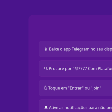
📱 Baixe o app Telegram no seu disp
🔍 Procure por "@7777 Com Platafo
👆 Toque em "Entrar" ou "Join"
🔔 Ative as notificações para não p