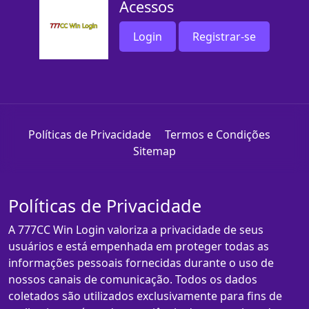
Acessos
Login
Registrar-se
Políticas de Privacidade
Termos e Condições
Sitemap
Políticas de Privacidade
A 777CC Win Login valoriza a privacidade de seus
usuários e está empenhada em proteger todas as
informações pessoais fornecidas durante o uso de
nossos canais de comunicação. Todos os dados
coletados são utilizados exclusivamente para fins de