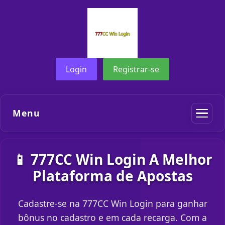
Login
Registrar-se
Menu
📱 777CC Win Login A Melhor
Plataforma de Apostas
Cadastre-se na 777CC Win Login para ganhar
bônus no cadastro e em cada recarga. Com a