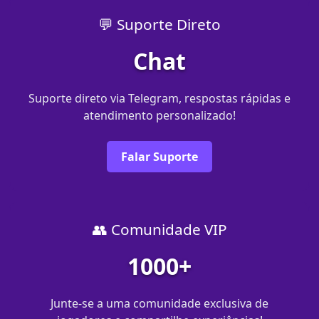
💬 Suporte Direto
Chat
Suporte direto via Telegram, respostas rápidas e
atendimento personalizado!
Falar Suporte
👥 Comunidade VIP
1000+
Junte-se a uma comunidade exclusiva de