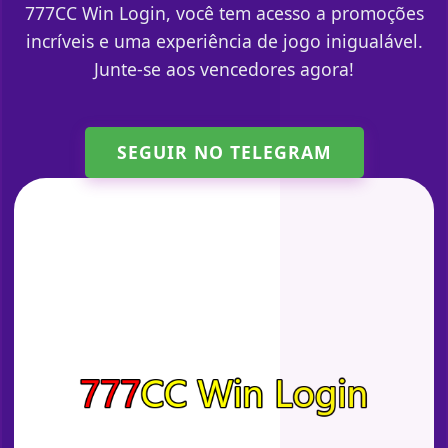
777CC Win Login, você tem acesso a promoções
incríveis e uma experiência de jogo inigualável.
Junte-se aos vencedores agora!
SEGUIR NO TELEGRAM