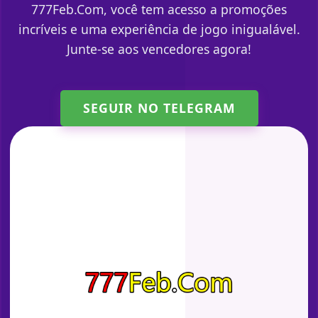
777Feb.Com, você tem acesso a promoções
incríveis e uma experiência de jogo inigualável.
Junte-se aos vencedores agora!
SEGUIR NO TELEGRAM