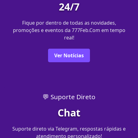
24/7
Fique por dentro de todas as novidades,
promoções e eventos da 777Feb.Com em tempo
real!
Ver Notícias
💬 Suporte Direto
Chat
Suporte direto via Telegram, respostas rápidas e
atendimento personalizado!