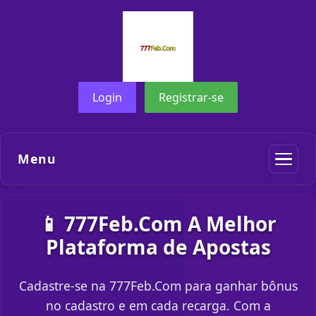
Login
Registrar-se
Menu
📱 777Feb.Com A Melhor
Plataforma de Apostas
Cadastre-se na 777Feb.Com para ganhar bônus
no cadastro e em cada recarga. Com a