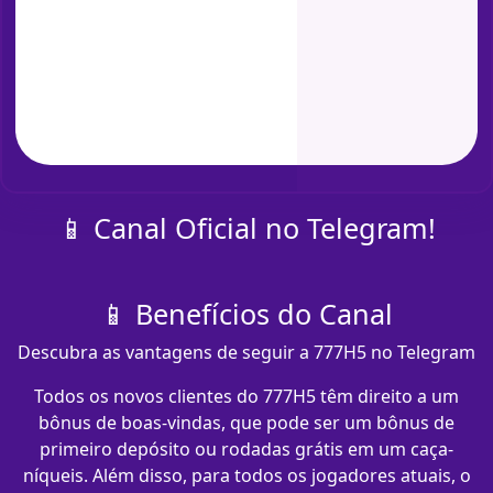
📱 Canal Oficial no Telegram!
📱 Benefícios do Canal
Descubra as vantagens de seguir a 777H5 no Telegram
Todos os novos clientes do 777H5 têm direito a um
bônus de boas-vindas, que pode ser um bônus de
primeiro depósito ou rodadas grátis em um caça-
níqueis. Além disso, para todos os jogadores atuais, o