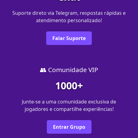
Suporte direto via Telegram, respostas rápidas e
atendimento personalizado!
Falar Suporte
👥 Comunidade VIP
1000+
Junte-se a uma comunidade exclusiva de
jogadores e compartilhe experiências!
Entrar Grupo