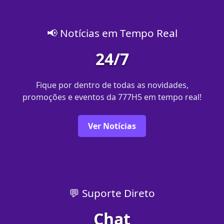
📢 Notícias em Tempo Real
24/7
Fique por dentro de todas as novidades,
promoções e eventos da 777H5 em tempo real!
Ver Notícias
💬 Suporte Direto
Chat