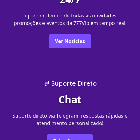
Fique por dentro de todas as novidades,
promoções e eventos da 777Vip em tempo real!
Ver Notícias
💬 Suporte Direto
Chat
Suporte direto via Telegram, respostas rápidas e
atendimento personalizado!