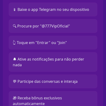
📱 Baixe o app Telegram no seu dispositivo
🔍 Procure por "@777VipOficial"
👆 Toque em "Entrar" ou "Join"
🔔 Ative as notificações para não perder
nada
💬 Participe das conversas e interaja
🎁 Receba bônus exclusivos
automaticamente