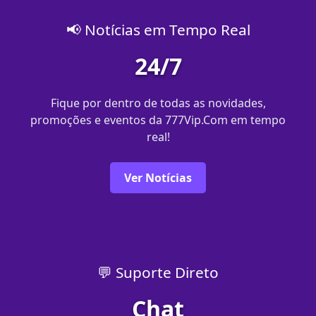
📢 Notícias em Tempo Real
24/7
Fique por dentro de todas as novidades,
promoções e eventos da 777Vip.Com em tempo
real!
Ver Notícias
💬 Suporte Direto
Chat