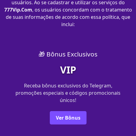
usuários. Ao se cadastrar e utilizar os serviços do
777Vip.Com
, os usuários concordam com o tratamento
de suas informações de acordo com essa política, que
inclui:
🎁 Bônus Exclusivos
VIP
Receba bônus exclusivos do Telegram,
promoções especiais e códigos promocionais
únicos!
Ver Bônus