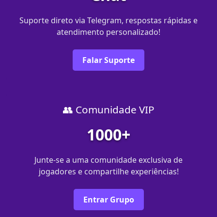
Suporte direto via Telegram, respostas rápidas e
atendimento personalizado!
Falar Suporte
👥 Comunidade VIP
1000+
Junte-se a uma comunidade exclusiva de
jogadores e compartilhe experiências!
Entrar Grupo