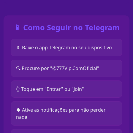
📱 Como Seguir no Telegram
📱 Baixe o app Telegram no seu dispositivo
🔍 Procure por "@777Vip.ComOficial"
👆 Toque em "Entrar" ou "Join"
🔔 Ative as notificações para não perder
nada