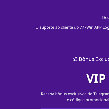
Des
O suporte ao cliente do 777Win APP Logi
🎁 Bônus Exclu
VIP
Receba bônus exclusivos do Telegra
e códigos promocionai