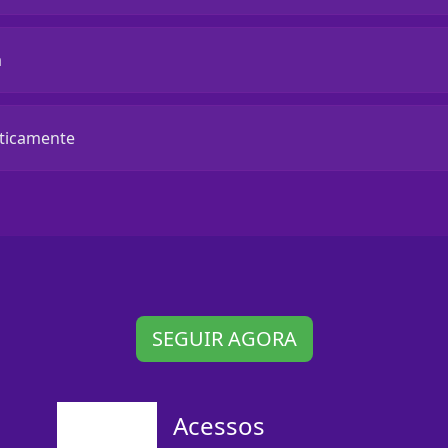
a
aticamente
SEGUIR AGORA
Acessos