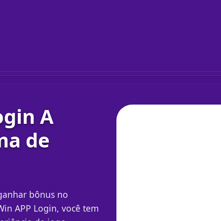
ogin A
ma de
 ganhar bônus no
Win APP Login, você tem