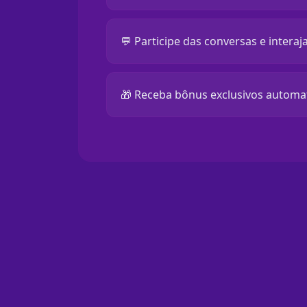
💬 Participe das conversas e interaj
🎁 Receba bônus exclusivos autom