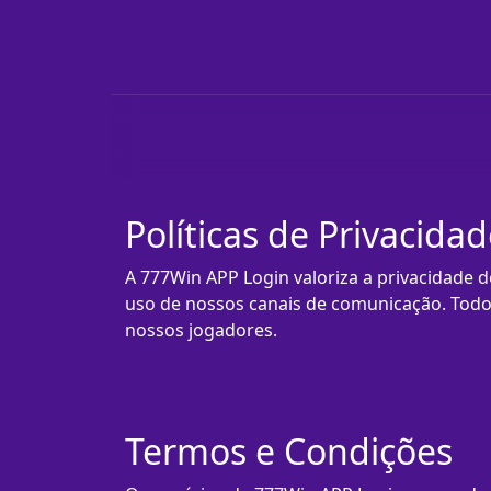
Políticas de Privacida
A 777Win APP Login valoriza a privacidade 
uso de nossos canais de comunicação. Todos
nossos jogadores.
Termos e Condições