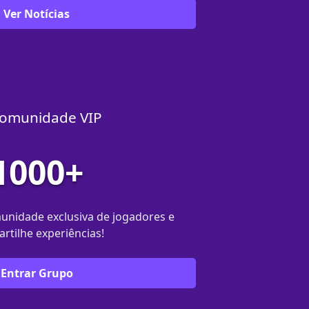
Ver Notícias
Comunidade VIP
1000+
unidade exclusiva de jogadores e
rtilhe experiências!
Entrar Grupo