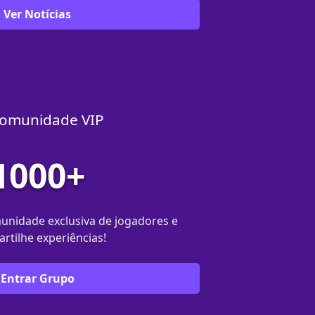
Ver Notícias
Comunidade VIP
1000+
unidade exclusiva de jogadores e
rtilhe experiências!
Entrar Grupo