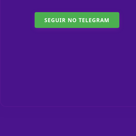
SEGUIR NO TELEGRAM