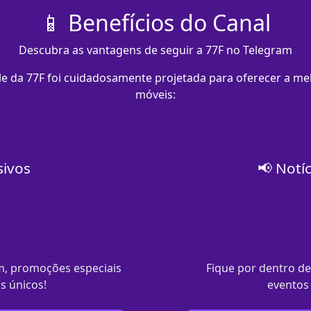
📱 Benefícios do Canal
Descubra as vantagens de seguir a 77F no Telegram
ile da 77F foi cuidadosamente projetada para oferecer a mel
móveis:
sivos
📢 Notí
m, promoções especiais
Fique por dentro d
s únicos!
eventos