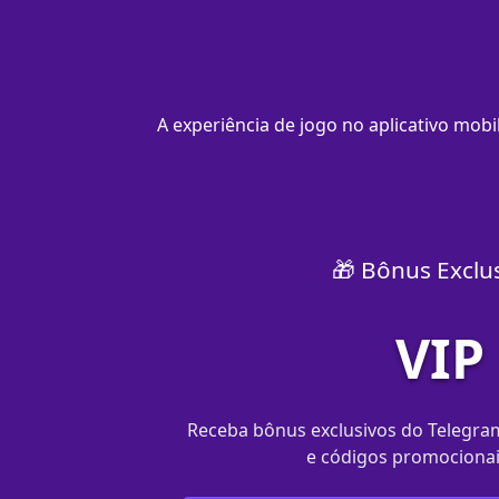
A experiência de jogo no aplicativo mob
🎁 Bônus Exclu
VIP
Receba bônus exclusivos do Telegra
e códigos promocionai