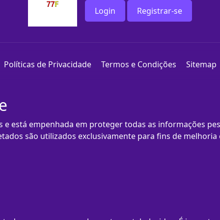
Login
Registrar-se
Políticas de Privacidade
Termos e Condições
Sitemap
de
ios e está empenhada em proteger todas as informações pe
tados são utilizados exclusivamente para fins de melhoria