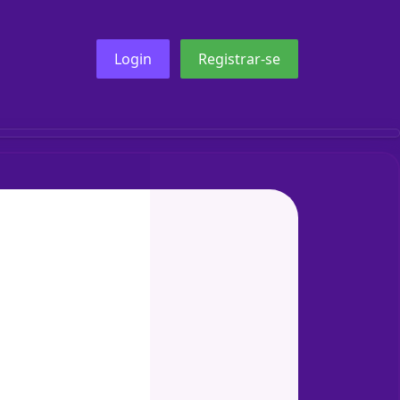
Login
Registrar-se