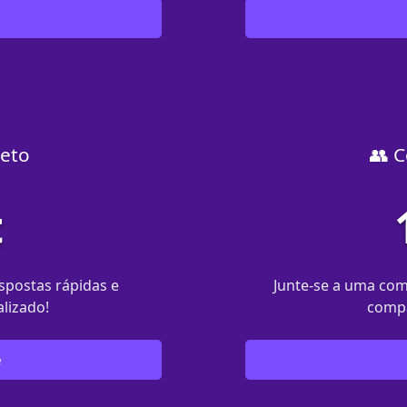
reto
👥 
t
espostas rápidas e
Junte-se a uma com
lizado!
compa
e