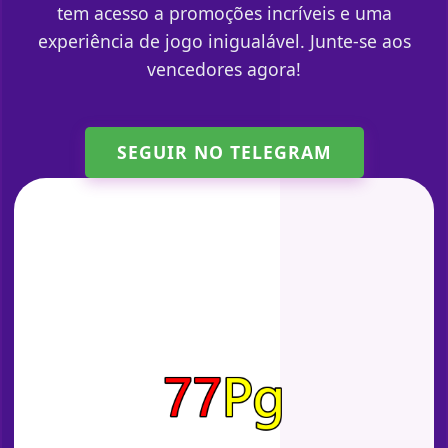
tem acesso a promoções incríveis e uma
experiência de jogo inigualável. Junte-se aos
vencedores agora!
SEGUIR NO TELEGRAM