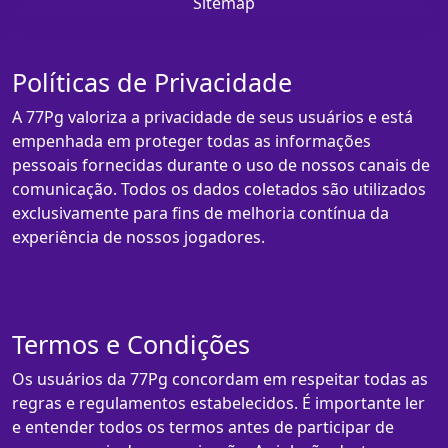
Sitemap
Políticas de Privacidade
A 77Pg valoriza a privacidade de seus usuários e está
empenhada em proteger todas as informações
pessoais fornecidas durante o uso de nossos canais de
comunicação. Todos os dados coletados são utilizados
exclusivamente para fins de melhoria contínua da
experiência de nossos jogadores.
Termos e Condições
Os usuários da 77Pg concordam em respeitar todas as
regras e regulamentos estabelecidos. É importante ler
e entender todos os termos antes de participar de