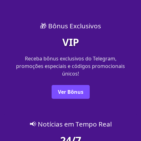
🎁 Bônus Exclusivos
VIP
Receba bônus exclusivos do Telegram,
promoções especiais e códigos promocionais
únicos!
Ver Bônus
📢 Notícias em Tempo Real
24/7