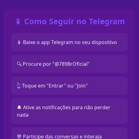
📱 Como Seguir no Telegram
📱 Baixe o app Telegram no seu dispositivo
🔍 Procure por "@789BrOficial"
👆 Toque em "Entrar" ou "Join"
🔔 Ative as notificações para não perder
nada
💬 Participe das conversas e interaja