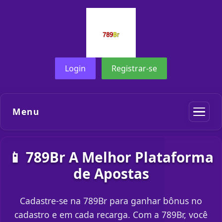
Login
Registrar-se
Menu
📱 789Br A Melhor Plataforma
de Apostas
Cadastre-se na 789Br para ganhar bônus no
cadastro e em cada recarga. Com a 789Br, você