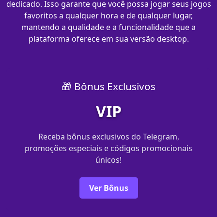
dedicado. Isso garante que você possa jogar seus jogos
favoritos a qualquer hora e de qualquer lugar,
mantendo a qualidade e a funcionalidade que a
plataforma oferece em sua versão desktop.
🎁 Bônus Exclusivos
VIP
Receba bônus exclusivos do Telegram,
promoções especiais e códigos promocionais
únicos!
Ver Bônus