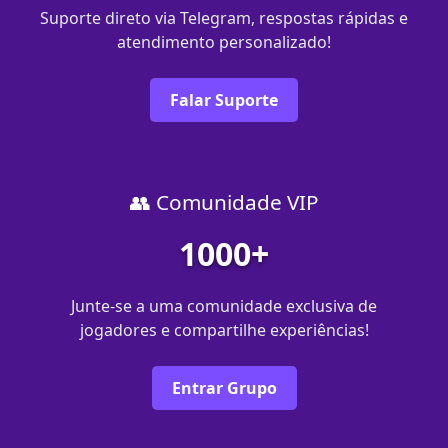
Suporte direto via Telegram, respostas rápidas e
atendimento personalizado!
Falar Suporte
👥 Comunidade VIP
1000+
Junte-se a uma comunidade exclusiva de
jogadores e compartilhe experiências!
Entrar Grupo