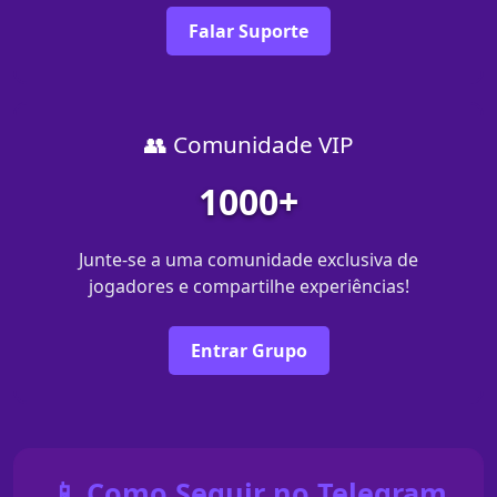
Falar Suporte
👥 Comunidade VIP
1000+
Junte-se a uma comunidade exclusiva de
jogadores e compartilhe experiências!
Entrar Grupo
📱 Como Seguir no Telegram