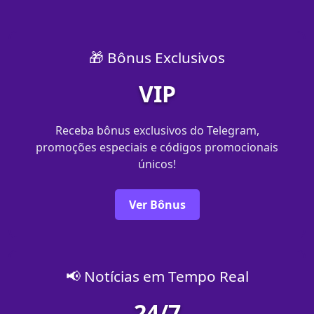
🎁 Bônus Exclusivos
VIP
Receba bônus exclusivos do Telegram,
promoções especiais e códigos promocionais
únicos!
Ver Bônus
📢 Notícias em Tempo Real
24/7