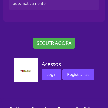
automaticamente
SEGUIR AGORA
Acessos
Login
Registrar-se