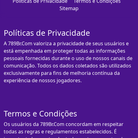
Políticas de Privacidade
Termos e Condições
Sitemap
Políticas de Privacidade
A 789Br.Com valoriza a privacidade de seus usuários e
está empenhada em proteger todas as informações
pessoais fornecidas durante o uso de nossos canais de
comunicação. Todos os dados coletados são utilizados
exclusivamente para fins de melhoria contínua da
experiência de nossos jogadores.
Termos e Condições
Os usuários da 789Br.Com concordam em respeitar
todas as regras e regulamentos estabelecidos. É