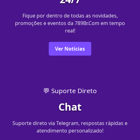
Fique por dentro de todas as novidades,
promoções e eventos da 789Br.Com em tempo
real!
Ver Notícias
💬 Suporte Direto
Chat
Suporte direto via Telegram, respostas rápidas e
atendimento personalizado!