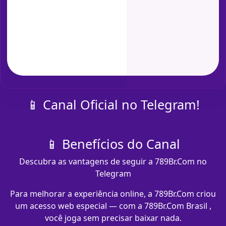
📱 Canal Oficial no Telegram!
📱 Benefícios do Canal
Descubra as vantagens de seguir a 789Br.Com no
Telegram
Para melhorar a experiência online, a 789Br.Com criou
um acesso web especial — com a 789Br.Com Brasil ,
você joga sem precisar baixar nada.