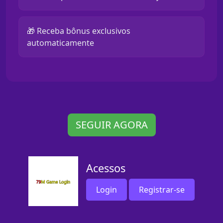
🎁 Receba bônus exclusivos
automaticamente
SEGUIR AGORA
Acessos
Login
Registrar-se