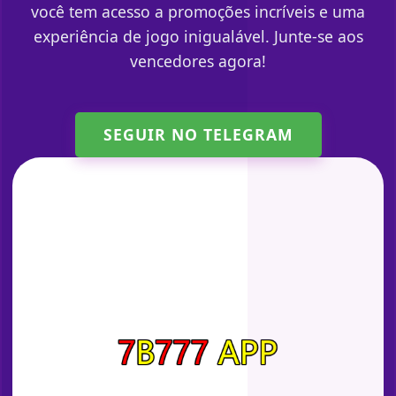
você tem acesso a promoções incríveis e uma
experiência de jogo inigualável. Junte-se aos
vencedores agora!
SEGUIR NO TELEGRAM