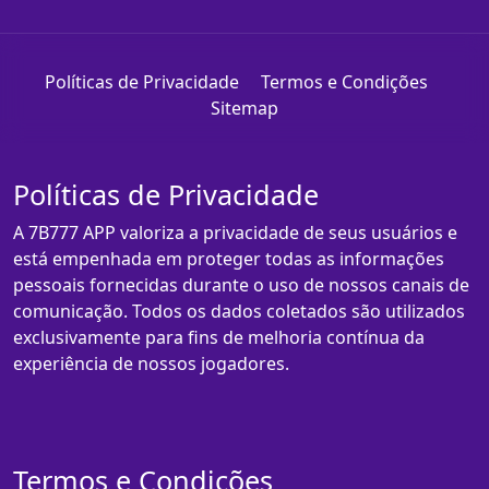
Políticas de Privacidade
Termos e Condições
Sitemap
Políticas de Privacidade
A 7B777 APP valoriza a privacidade de seus usuários e
está empenhada em proteger todas as informações
pessoais fornecidas durante o uso de nossos canais de
comunicação. Todos os dados coletados são utilizados
exclusivamente para fins de melhoria contínua da
experiência de nossos jogadores.
Termos e Condições