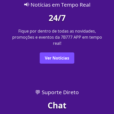
📢 Notícias em Tempo Real
24/7
Fique por dentro de todas as novidades,
promoções e eventos da 7B777 APP em tempo
real!
Ver Notícias
💬 Suporte Direto
Chat